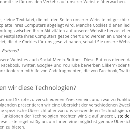
 damit sie für uns den Verkehr auf unserer Website überwachen.
le, kleine Textdatei, die mit den Seiten unserer Website mitgeschic
platte Ihres Computers abgelegt wird. Manche Cookies dienen led
indung zwischen Ihren Aktivitäten auf unserer Website herzustelle
r Festplatte Ihres Computers gespeichert und werden an unsere S
et, die die Cookies für uns gesetzt haben, sobald Sie unsere Web
-Buttons?
sere Websites auch Social-Media-Buttons. Diese Buttons dienen d
Facebook, Twitter, Google+ und YouTube bewerben („liken“) oder te
unktionieren mithilfe von Codefragmenten, die von Facebook, Twit
 wir diese Technologien?
cker und Skripte zu verschiedenen Zwecken ein, und zwar zu Funkti
lgenden präsentieren wir eine Übersicht der verschiedenen Zwec
ine spezifische Übersicht aller von uns verwendeten Technologien
 Funktionen der Technologien möchten wir Sie auf unsere
Liste d
iese Liste regelmäßig an, um Ihnen eine möglichst genaue Übersic
en zu bieten.