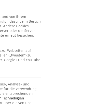
kt und von Ihrem
iglich dazu, beim Besuch
n. Andere Cookies
erver oder die Server
site erneut besuchen.
azu, Webseiten auf
ilen („tweeten“) zu
ter, Google+ und YouTube
ons-, Analyse- und
ke für die Verwendung
, die entsprechenden
er Technologien
ht über die von uns