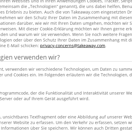
ihren Websites und in ihren Anwendungen Cookies, Tracker, Skrip
emeinsam die „Technologien“ genannt), die uns dabei helfen, Benu
res Erlebnis zu bieten. Auch die von Takeaway.com eingesetzten Dr
h nehmen wir den Schutz Ihrer Daten im Zusammenhang mit diesen
rmationen darüber, wie wir mit Ihren Daten umgehen, möchten wir S
rweisen. Mit dieser Cookie-Erklärung möchten wir Ihnen gerne erk
nden und warum wir sie verwenden. Wenn Sie noch weitere Frage
ogien oder über den Schutz Ihrer Daten im Zusammenhang mit d
ine E-Mail schicken:
privacy-concerns@takeaway.com
.
gien verwenden wir?
hnt, verwenden wir verschiedene Technologien, um Daten zu samm
ker und Cookies ein. Im Folgenden erläutern wir die Technologien, 
r Programmcode, der die Funktionalität und Interaktivität unserer We
erver oder auf Ihrem Gerät ausgeführt wird.
es, unsichtbares Textfragment oder eine Abbildung auf unserer Web
nserer Website zu erfassen. Um den Verkehr zu erfassen, setzen w
 Informationen über Sie speichern. Wir können auch Dritten gestatt