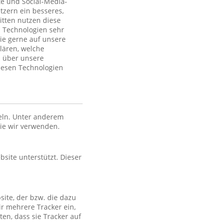
te und Social-Media-
tzern ein besseres,
itten nutzen diese
 Technologien sehr
ie gerne auf unsere
lären, welche
n über unsere
iesen Technologien
eln. Unter anderem
die wir verwenden.
bsite unterstützt. Dieser
site, der bzw. die dazu
ir mehrere Tracker ein,
en, dass sie Tracker auf